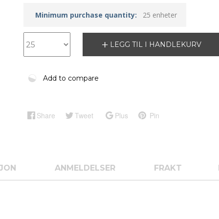
Minimum purchase quantity:
25 enheter
LEGG TIL I HANDLEKURV
Add to compare
Share
Tweet
Plus
Pin
SJON
ANMELDELSER
FRAKT