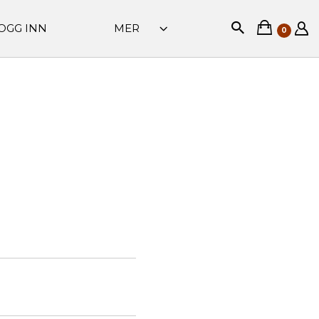
OGG INN
MER
0