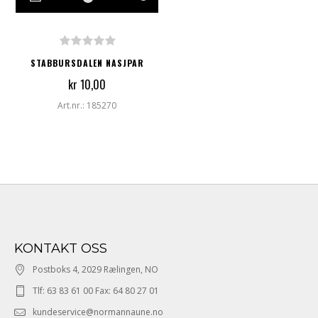
STABBURSDALEN NASJPAR
kr 10,00
Art.nr.: 185270
KONTAKT OSS
Postboks 4, 2029 Rælingen, NO
Tlf: 63 83 61 00 Fax: 64 80 27 01
kundeservice@normannaune.no