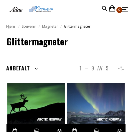
0
Hjem
Souvenir
Magneter
Glittermagneter
Glittermagneter
ANBEFALT
1
–
9
AV
9