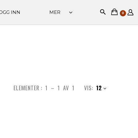
OGG INN
MER
0
ELEMENTER :
1
–
1
AV
1
VIS:
12