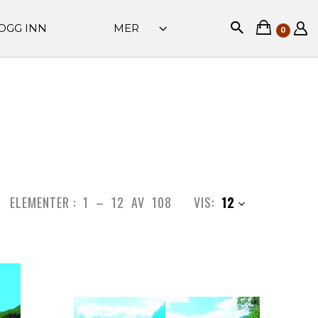
OGG INN
MER
0
ELEMENTER :
1
–
12
AV
108
VIS:
12