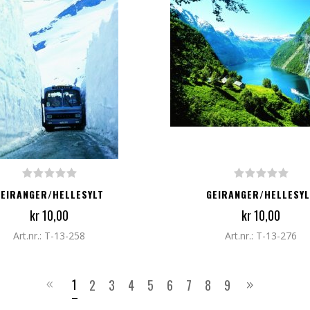
G TIL I HANDLEKURV
LEGG TIL I HANDLEKURV
GEIRANGER/HELLESYLT
GEIRANGER/HELLESYL
kr 10,00
kr 10,00
Art.nr.: T-13-258
Art.nr.: T-13-276
1
2
3
4
5
6
7
8
9