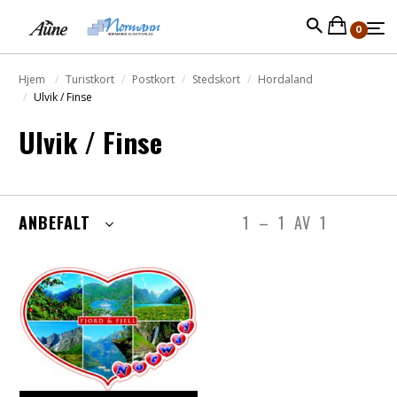
0
Hjem
Turistkort
Postkort
Stedskort
Hordaland
Ulvik / Finse
Ulvik / Finse
ANBEFALT
1
–
1
AV
1