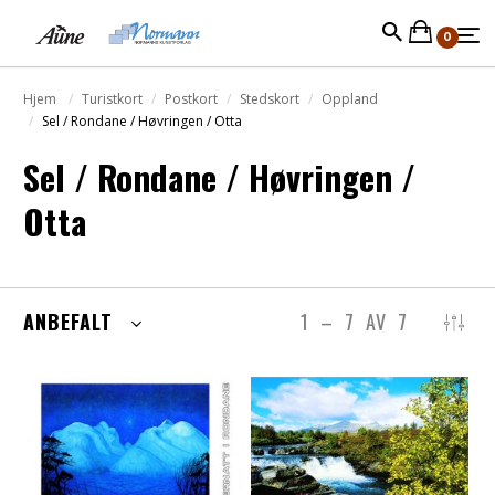
0
Hjem
Turistkort
Postkort
Stedskort
Oppland
Sel / Rondane / Høvringen / Otta
Sel / Rondane / Høvringen /
Otta
ANBEFALT
1
–
7
AV
7