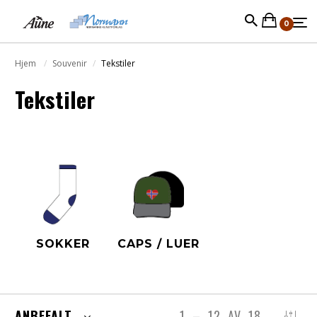
0
Hjem
Souvenir
Tekstiler
Tekstiler
SOKKER
CAPS / LUER
ANBEFALT
1
–
12
AV
18