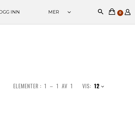
OGG INN
MER
0
ELEMENTER :
1
–
1
AV
1
VIS:
12