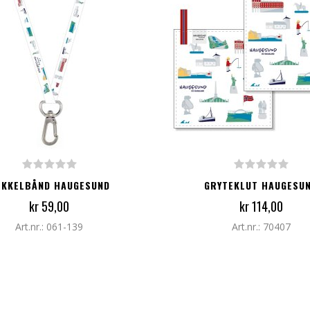
G TIL I HANDLEKURV
LEGG TIL I HANDLEKURV
ØKKELBÅND HAUGESUND
GRYTEKLUT HAUGESU
kr 59,00
kr 114,00
Art.nr.: 061-139
Art.nr.: 70407