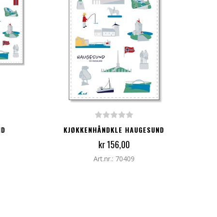
LEGG TIL I HANDLEKURV
ND
KJØKKENHÅNDKLE HAUGESUND
kr 156,00
Art.nr.: 70409