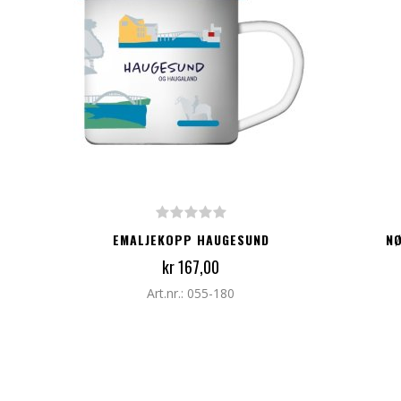
LEGG TIL I HANDLEKURV
LEG
EMALJEKOPP HAUGESUND
N
kr 167,00
Art.nr.: 055-180