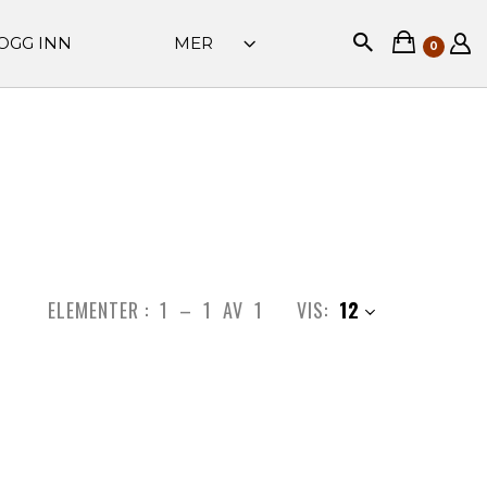
OGG INN
MER
0
ELEMENTER :
1
–
1
AV
1
VIS:
12