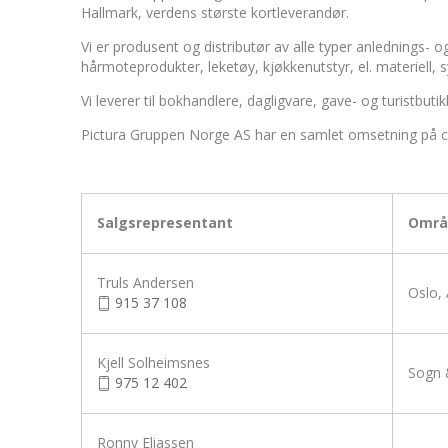
Hallmark, verdens største kortleverandør.
Vi er produsent og distributør av alle typer anlednings-
hårmoteprodukter, leketøy, kjøkkenutstyr, el. materiell, sy
Vi leverer til bokhandlere, dagligvare, gave- og turistbu
Pictura Gruppen Norge AS har en samlet omsetning på ca. 
Salgsrepresentant
Områ
Truls Andersen
Oslo,
915 37 108
Kjell Solheimsnes
Sogn 
975 12 402
Ronny Eliassen