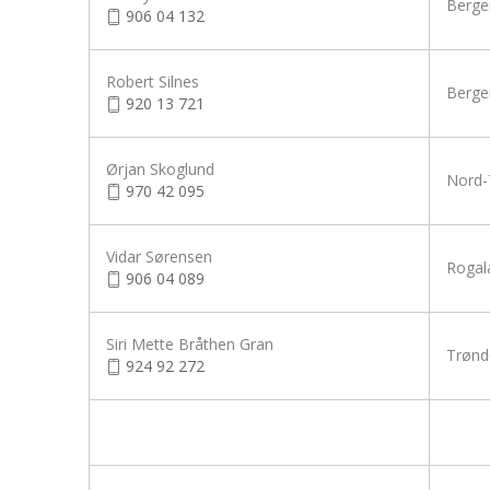
Berge
906 04 132
Robert Silnes
Berge
920 13 721
Ørjan Skoglund
Nord-
970 42 095
Vidar Sørensen
Rogal
906 04 089
Siri Mette Bråthen Gran
Trønd
924 92 272