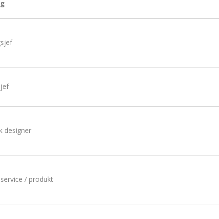
ng
sjef
jef
k designer
service / produkt