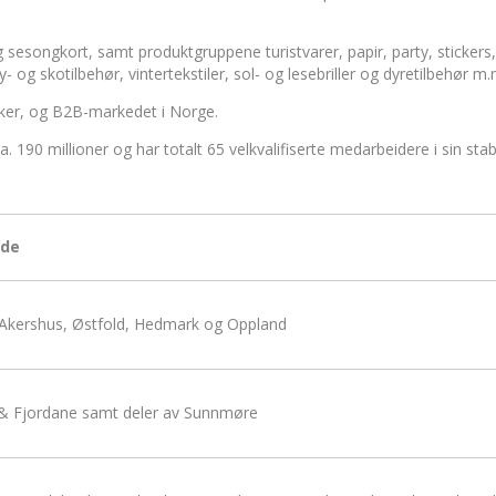
 og sesongkort, samt produktgruppene turistvarer, papir, party, sticke
- og skotilbehør, vintertekstiler, sol- og lesebriller og dyretilbehør m
tikker, og B2B-markedet i Norge.
190 millioner og har totalt 65 velkvalifiserte medarbeidere i sin stab
de
 Akershus, Østfold, Hedmark og Oppland
& Fjordane samt deler av Sunnmøre