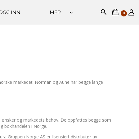
OGG INN
MER
0
et norske markedet. Norman og Aune har begge lange
enes ønsker og markedets behov. De oppfattes begge som
t og bokhandelen i Norge.
ura Gruppen Norge AS er lisensiert distributør av