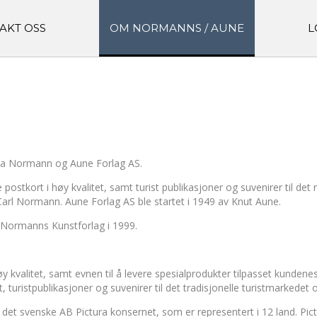
AKT OSS
OM NORMANNS / AUNE
L
tura Normann og Aune Forlag AS.
stkort i høy kvalitet, samt turist publikasjoner og suvenirer til d
 Carl Normann. Aune Forlag AS ble startet i 1949 av Knut Aune.
 Normanns Kunstforlag i 1999.
y kvalitet, samt evnen til å levere spesialprodukter tilpasset kund
t, turistpublikasjoner og suvenirer til det tradisjonelle turistmarkede
 det svenske AB Pictura konsernet, som er representert i 12 land. Pict