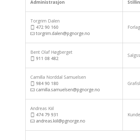
Administrasjon
Stilli
Torgrim Dalen
472 90 160
Forlag
torgrim.dalen@pgnorge.no
Bent Olaf Høgberget
Salgss
911 08 482
Camilla Norddal Samuelsen
984 90 180
Grafis
camilla.samuelsen@pgnorge.no
Andreas Kiil
474 79 931
Kunde
andreas.kiil@pgnorge.no