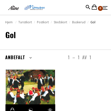
0
Hjem
Turistkort
Postkort
Stedskort
Buskerud
Gol
Gol
ANBEFALT
1
–
1
AV
1