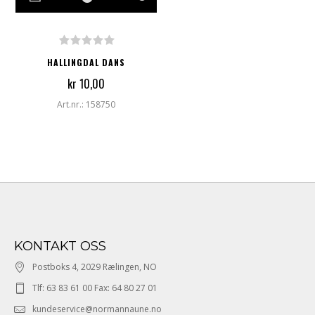
HALLINGDAL DANS
kr 10,00
Art.nr.: 158750
KONTAKT OSS
Postboks 4, 2029 Rælingen, NO
Tlf: 63 83 61 00 Fax: 64 80 27 01
kundeservice@normannaune.no