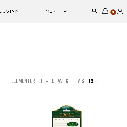
OGG INN
MER
0
ELEMENTER :
1
–
6
AV
6
VIS:
12