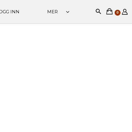
OGG INN
MER
0