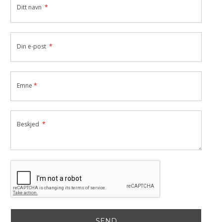
Ditt navn
Din e-post
Emne
Beskjed
SEND