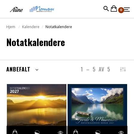
0
Hjem
Kalendere
Notatkalendere
Notatkalendere
ANBEFALT
1
–
5
AV
5