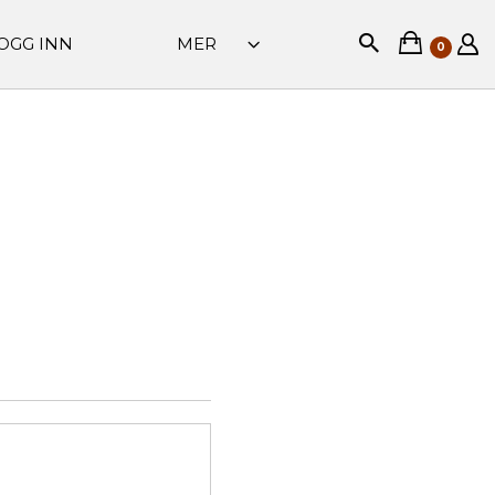
OGG INN
MER
0