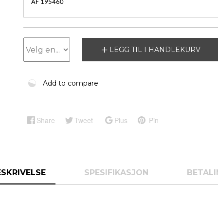
AF 195460
LEGG TIL I HANDLEKURV
Add to compare
Share
Tweet
Plus
Pin
ESKRIVELSE
SPESIFIKASJON
BETALI