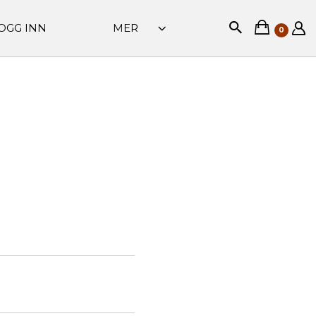
OGG INN
MER
0