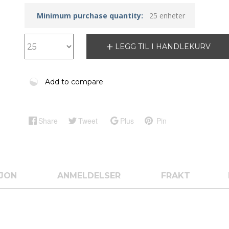
Minimum purchase quantity:
25 enheter
LEGG TIL I HANDLEKURV
Add to compare
Share
Tweet
Plus
Pin
SJON
ANMELDELSER
FRAKT