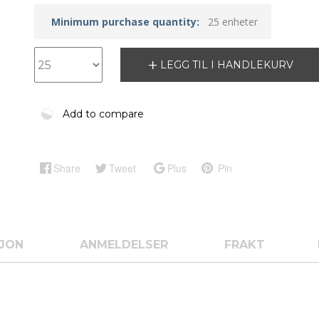
Minimum purchase quantity:
25 enheter
LEGG TIL I HANDLEKURV
Add to compare
Share
Tweet
Plus
Pin
SJON
ANMELDELSER
FRAKT