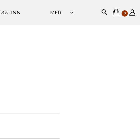
OGG INN
MER
0