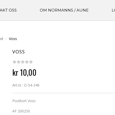
AKT OSS
OM NORMANNS / AUNE
L
nd
Voss
VOSS
kr 10,00
Art.nr.: O-54-346
Postkort Voss
AF 200250