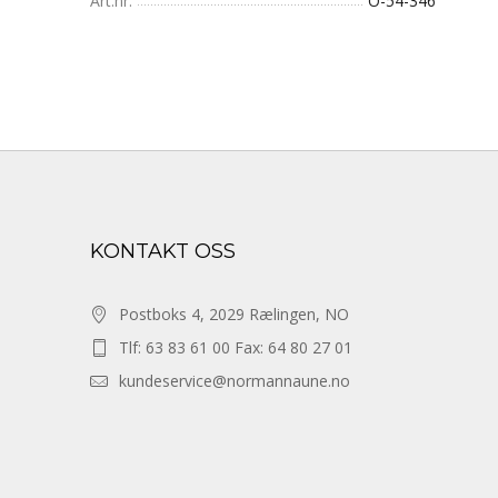
Art.nr.
O-54-346
KONTAKT OSS
Postboks 4, 2029 Rælingen, NO
Tlf: 63 83 61 00 Fax: 64 80 27 01
kundeservice@normannaune.no