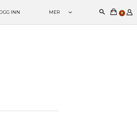
OGG INN
MER
0