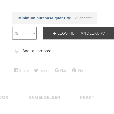
Minimum purchase quantity:
25 enheter
LEGG TIL I HANDLEKURV
Add to compare
Share
Tweet
Plus
Pin
SJON
ANMELDELSER
FRAKT