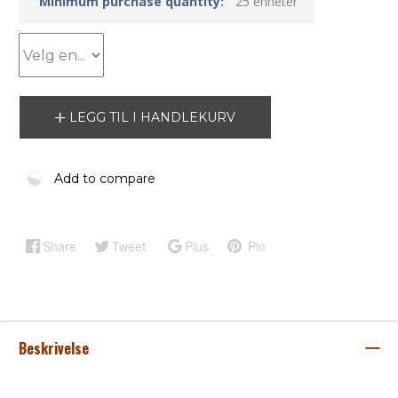
Minimum purchase quantity:
25 enheter
LEGG TIL I HANDLEKURV
Add to compare
Share
Tweet
Plus
Pin
Beskrivelse