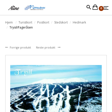
0
Hjem
Turistkort
Postkort
Stedskort
Hedmark
Trysil/Fageråsen
Forrige produkt
Neste produkt