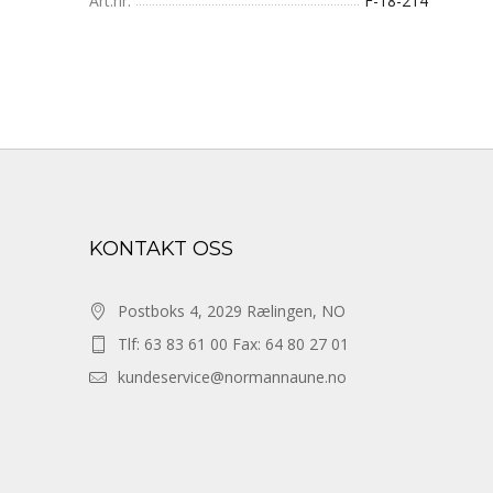
Art.nr.
F-18-214
KONTAKT OSS
Postboks 4, 2029 Rælingen, NO
Tlf: 63 83 61 00 Fax: 64 80 27 01
kundeservice@normannaune.no