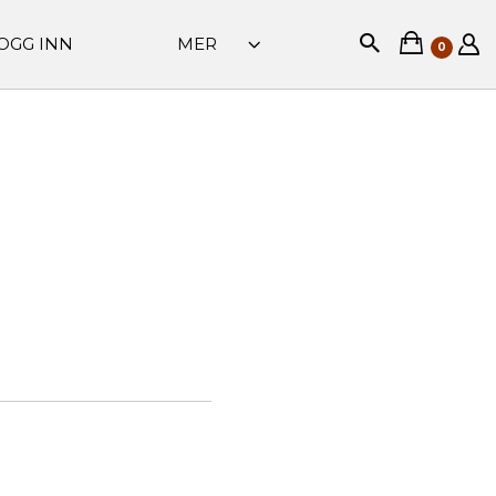
OGG INN
MER
0