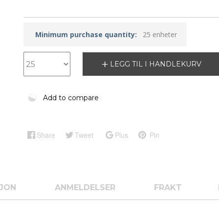
Minimum purchase quantity:
25 enheter
LEGG TIL I HANDLEKURV
Add to compare
Share
Tweet
Plus
Pin
SJON
ANMELDELSER
FRAKT