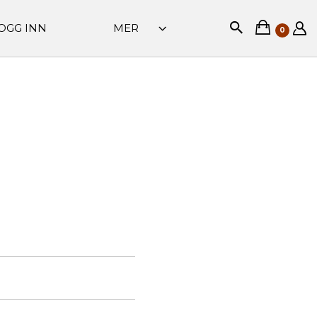
OGG INN
MER
0