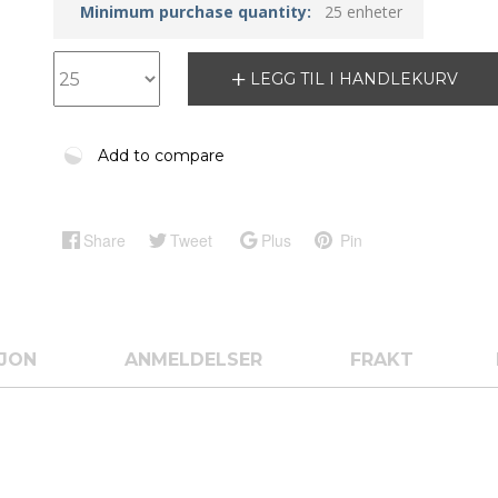
Minimum purchase quantity:
25 enheter
LEGG TIL I HANDLEKURV
Add to compare
Share
Tweet
Plus
Pin
SJON
ANMELDELSER
FRAKT