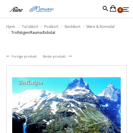
0
Hjem
Turistkort
Postkort
Stedskort
Møre & Romsdal
Trollstigen/Rauma/Eidsdal
Forrige produkt
Neste produkt