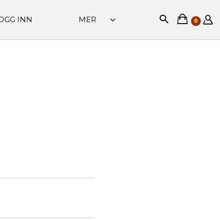
OGG INN
MER
0