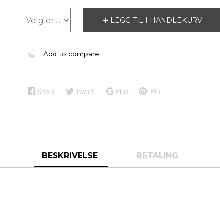
LEGG TIL I HANDLEKURV
Add to compare
Share
Tweet
Plus
Pin
BESKRIVELSE
BETALING