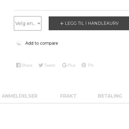
LEGG TIL I HANDLEKURV
Add to compare
Share
Tweet
Plus
Pin
ANMELDELSER
FRAKT
BETALING