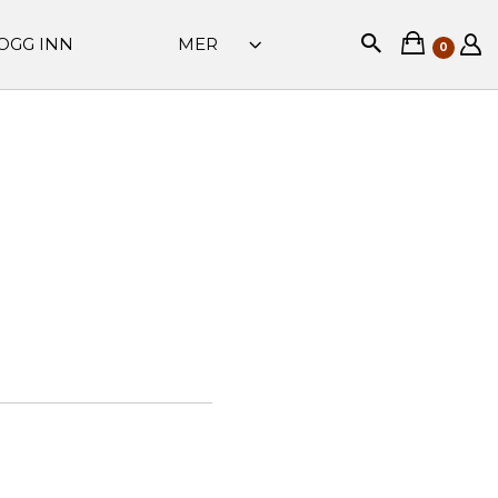
OGG INN
MER
0