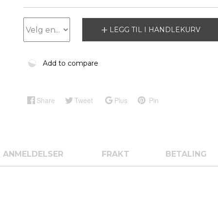
LEGG TIL I HANDLEKURV
Add to compare
Share
Tweet
Plus
Pin
ANMELDELSER
FRAKT
BETALING