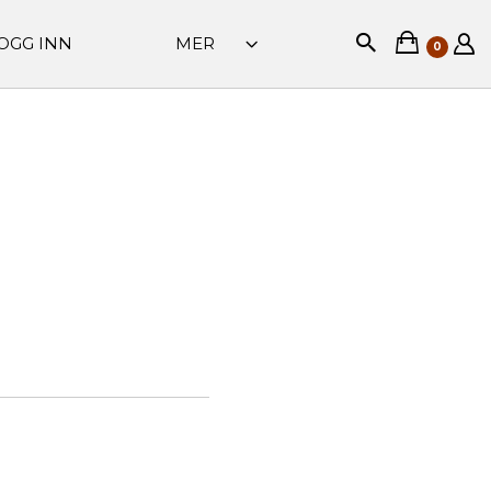
OGG INN
MER
0