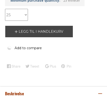
Minimum purchase quantity:
25 enheter
LEGG TIL I HANDLEKURV
Add to compare
Share
Tweet
Plus
Pin
Beskrivelse