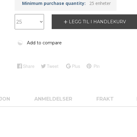
Minimum purchase quantity:
25 enheter
LEGG TIL I HANDLEKURV
Add to compare
Share
Tweet
Plus
Pin
SJON
ANMELDELSER
FRAKT