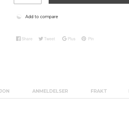
Add to compare
Share
Tweet
Plus
Pin
SJON
ANMELDELSER
FRAKT