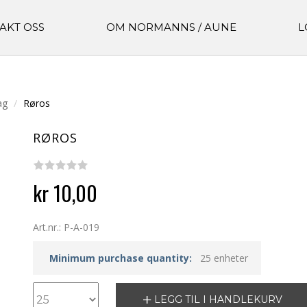
AKT OSS
OM NORMANNS / AUNE
L
ag
Røros
RØROS
kr 10,00
Art.nr.: P-A-019
Minimum purchase quantity:
25 enheter
LEGG TIL I HANDLEKURV