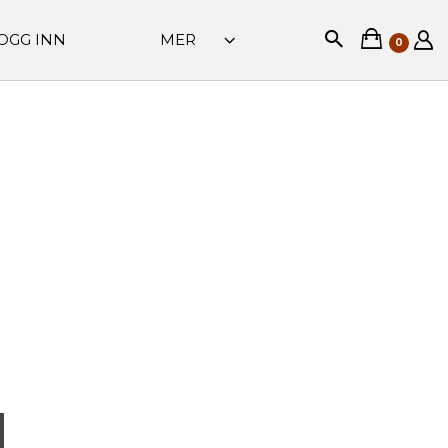
OGG INN
MER
0