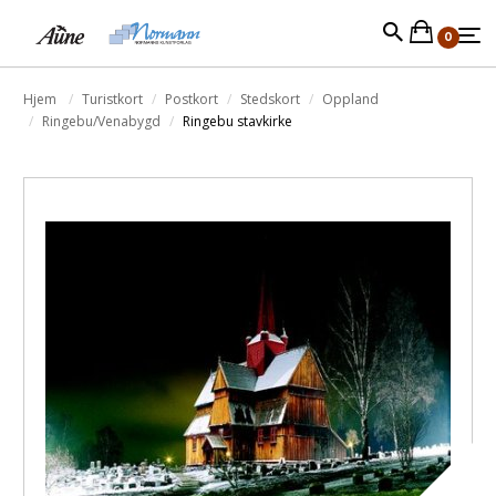
0
Hjem
Turistkort
Postkort
Stedskort
Oppland
Ringebu/Venabygd
Ringebu stavkirke