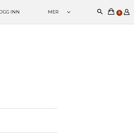
OGG INN
MER
0