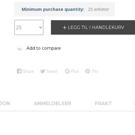
Minimum purchase quantity:
25 enheter
LEGG TIL I HANDLEKURV
Add to compare
Share
Tweet
Plus
Pin
SJON
ANMELDELSER
FRAKT