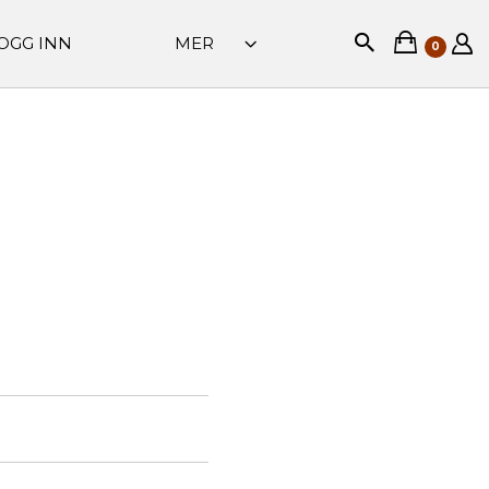
OGG INN
MER
0