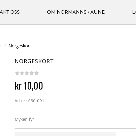
AKT OSS
OM NORMANNS / AUNE
L
d
Norgeskort
NORGESKORT
kr 10,00
Art.nr.: 030-091
Myken fyr