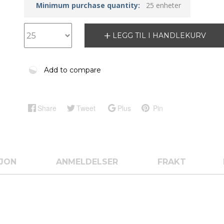
Minimum purchase quantity:
25 enheter
LEGG TIL I HANDLEKURV
Add to compare
Share
Tweet
Plus
Pin
SJON
ANMELDELSER
FRAKT