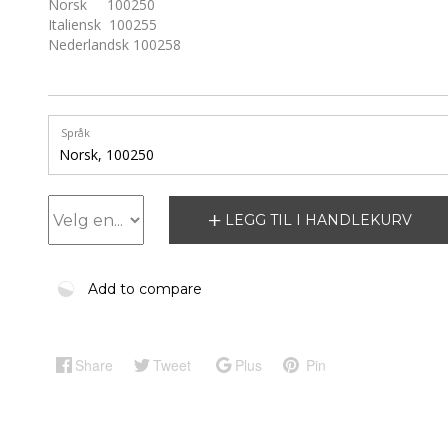
Norsk 100250
Italiensk 100255
Nederlandsk 100258
Språk
LEGG TIL I HANDLEKURV
Add to compare
Share
Tweet
Plus
Pin