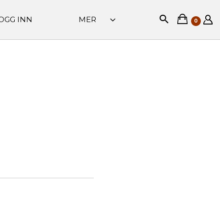
OGG INN
MER
0