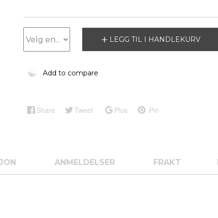
LEGG TIL I HANDLEKURV
Add to compare
Share
Tweet
Plus
Pin
SJON
ANMELDELSER
FRAKT