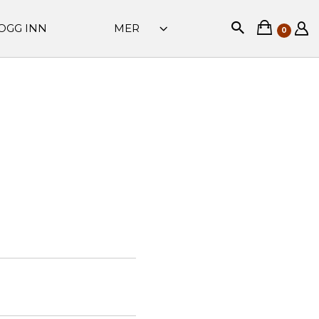
OGG INN
MER
0