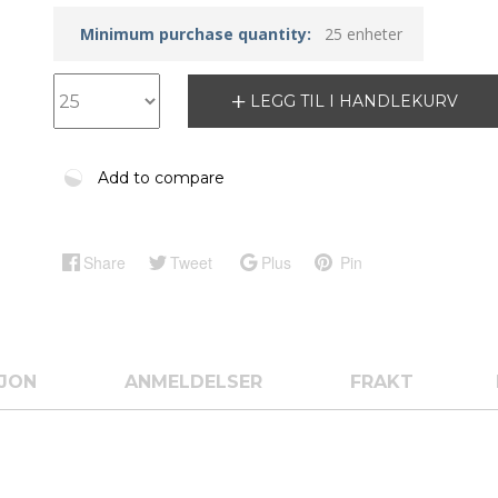
Minimum purchase quantity:
25 enheter
LEGG TIL I HANDLEKURV
Add to compare
Share
Tweet
Plus
Pin
SJON
ANMELDELSER
FRAKT