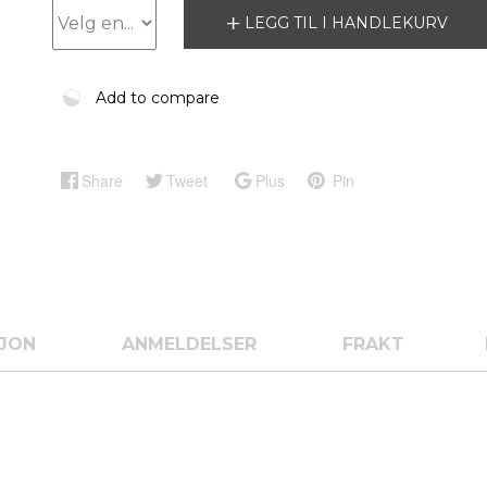
LEGG TIL I HANDLEKURV
Add to compare
Share
Tweet
Plus
Pin
SJON
ANMELDELSER
FRAKT