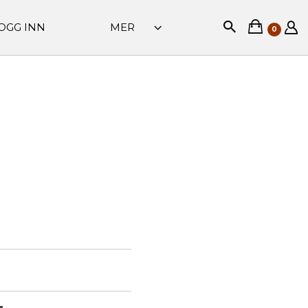
OGG INN
MER
0