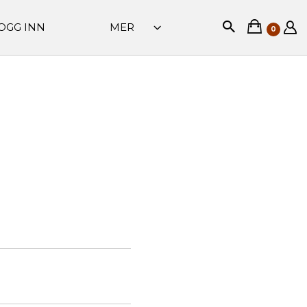
OGG INN
MER
0