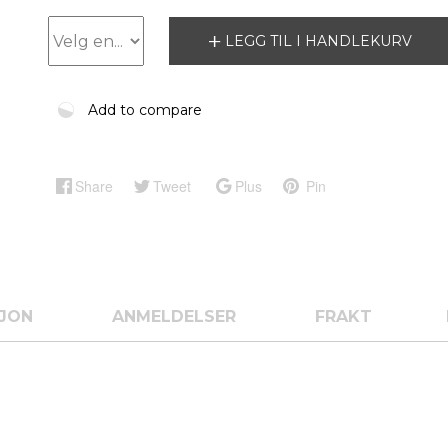
LEGG TIL I HANDLEKURV
Add to compare
Share
Tweet
Plus
Pin
SJON
ANMELDELSER
FRAKT