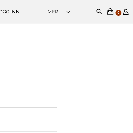
OGG INN
MER
0