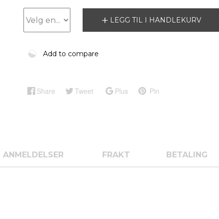
LEGG TIL I HANDLEKURV
Add to compare
Share
Tweet
Plus
Pin
ANMELDELSER
FRAKT
BETALING