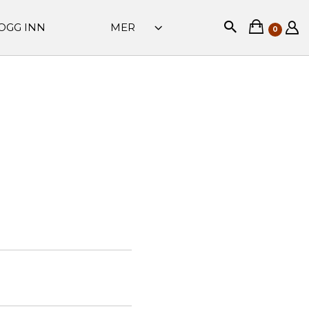
OGG INN
MER
0