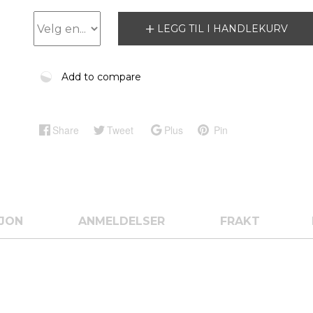
LEGG TIL I HANDLEKURV
Add to compare
Share
Tweet
Plus
Pin
SJON
ANMELDELSER
FRAKT