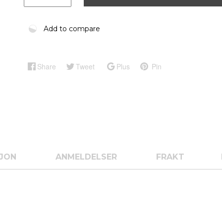
Add to compare
Share
Tweet
Plus
Pin
SJON
ANMELDELSER
FRAKT