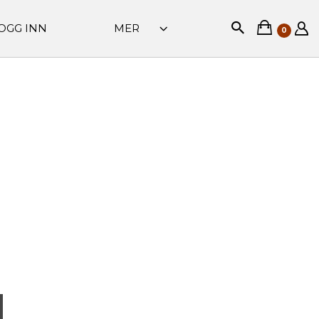
OGG INN
MER
0