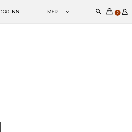
OGG INN
MER
0