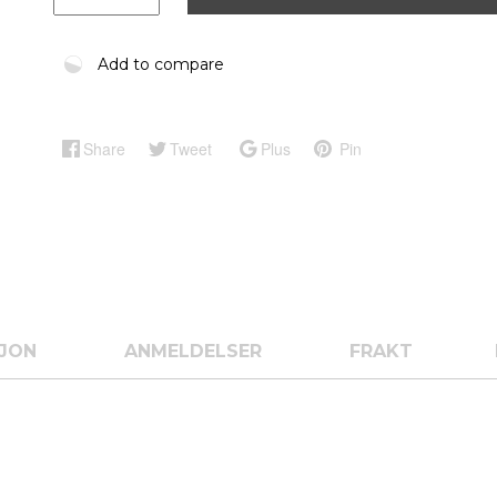
Add to compare
Share
Tweet
Plus
Pin
SJON
ANMELDELSER
FRAKT