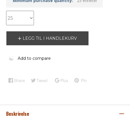
Minimum purchase quantity:
25 enheter
LEGG TIL I HANDLEKURV
Add to compare
Share
Tweet
Plus
Pin
Beskrivelse