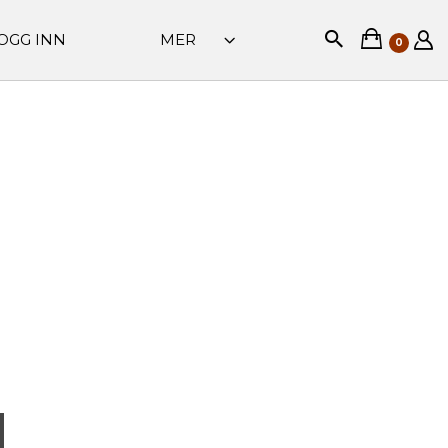
OGG INN
MER
0