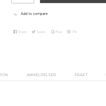
Add to compare
Share
Tweet
Plus
Pin
SJON
ANMELDELSER
FRAKT