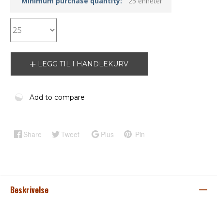
Minimum purchase quantity:
25 enheter
LEGG TIL I HANDLEKURV
Add to compare
Share
Tweet
Plus
Pin
Beskrivelse