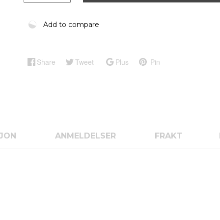
Add to compare
Share
Tweet
Plus
Pin
SJON
ANMELDELSER
FRAKT