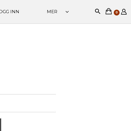
OGG INN
MER
0