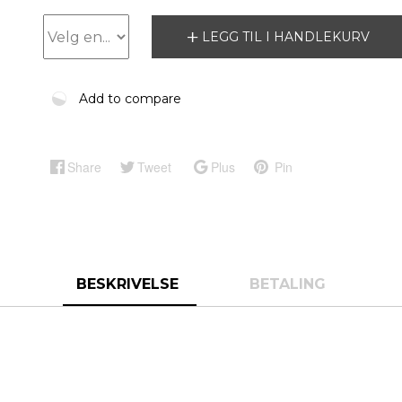
LEGG TIL I HANDLEKURV
Add to compare
Share
Tweet
Plus
Pin
BESKRIVELSE
BETALING