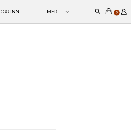
OGG INN
MER
0