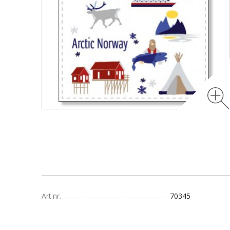
Art.nr.
70345