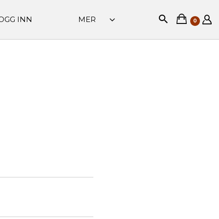
OGG INN
MER
0