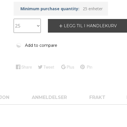
Minimum purchase quantity:
25 enheter
LEGG TIL I HANDLEKURV
Add to compare
Share
Tweet
Plus
Pin
SJON
ANMELDELSER
FRAKT